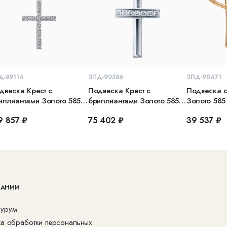
В КОРЗИНУ
В КОРЗИНУ
В 
Д-89114
ЗПД-90586
ЗПД-90471
двеска Крест с
Подвеска Крест с
Подвеска с
иллиантами Золото 585
бриллиантами Золото 585
Золото 585
лое
белое
9 857 ₽
75 402 ₽
39 537 ₽
ПАНИИ
урум
ка обработки персональных