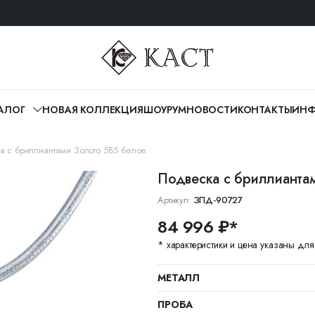
АЛОГ
НОВАЯ КОЛЛЕКЦИЯ
ШОУРУМ
НОВОСТИ
КОНТАКТЫ
ИНФ
а с бриллиантами Золото 585 белое
Подвеска с бриллианта
Артикул:
ЗПД-90727
84 996 ₽*
* характеристики и цена указаны дл
МЕТАЛЛ
ПРОБА