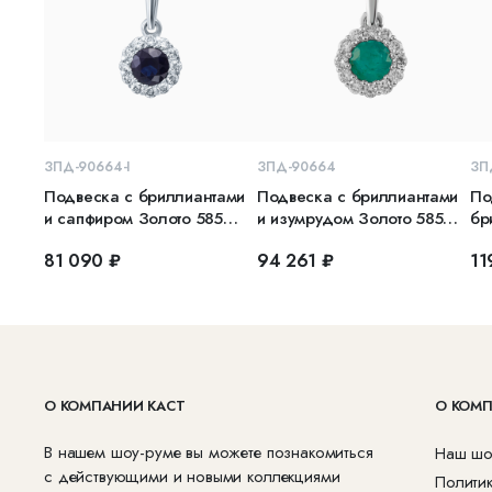
В КОРЗИНУ
В КОРЗИНУ
ЗПД-90664-I
ЗПД-90664
ЗП
Подвеска с бриллиантами
Подвеска с бриллиантами
По
и сапфиром Золото 585
и изумрудом Золото 585
бр
белое
белое
бе
81 090 ₽
94 261 ₽
11
О КОМПАНИИ КАСТ
О КОМ
В нашем шоу-руме вы можете познакомиться
Наш шо
с действующими и новыми коллекциями
Полити