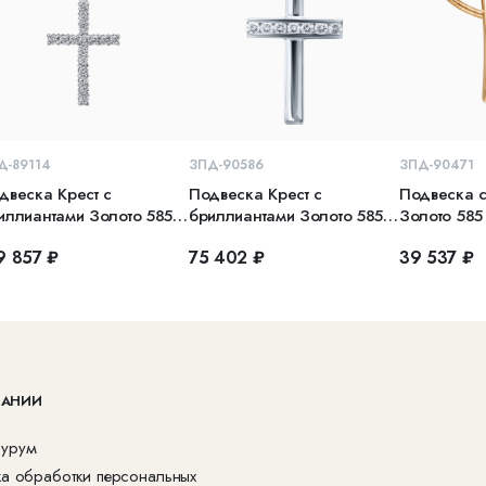
В КОРЗИНУ
В КОРЗИНУ
В 
Д-89114
ЗПД-90586
ЗПД-90471
двеска Крест с
Подвеска Крест с
Подвеска с
иллиантами Золото 585
бриллиантами Золото 585
Золото 585
лое
белое
9 857 ₽
75 402 ₽
39 537 ₽
ПАНИИ
урум
ка обработки персональных