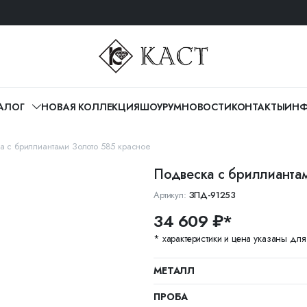
АЛОГ
НОВАЯ КОЛЛЕКЦИЯ
ШОУРУМ
НОВОСТИ
КОНТАКТЫ
ИНФ
а с бриллиантами Золото 585 красное
Подвеска с бриллианта
Артикул:
ЗПД-91253
34 609 ₽*
* характеристики и цена указаны дл
МЕТАЛЛ
ПРОБА