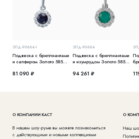
В КОРЗИНУ
В КОРЗИНУ
ЗПД-90664-I
ЗПД-90664
ЗП
Подвеска с бриллиантами
Подвеска с бриллиантами
По
и сапфиром Золото 585
и изумрудом Золото 585
бр
белое
белое
бе
81 090 ₽
94 261 ₽
11
О КОМПАНИИ КАСТ
О КОМ
В нашем шоу-руме вы можете познакомиться
Наш шо
с действующими и новыми коллекциями
Полити