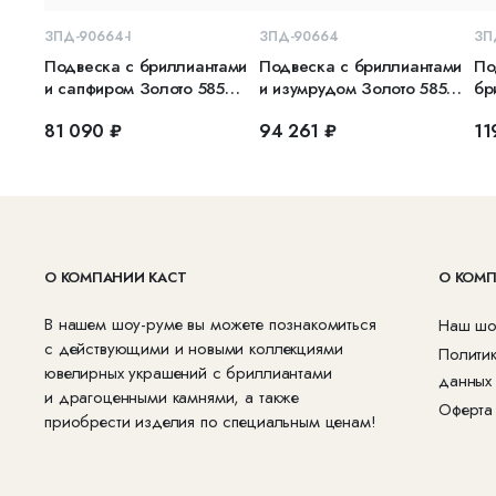
В КОРЗИНУ
В КОРЗИНУ
ЗПД-90664-I
ЗПД-90664
ЗП
Подвеска с бриллиантами
Подвеска с бриллиантами
По
и сапфиром Золото 585
и изумрудом Золото 585
бр
белое
белое
бе
81 090 ₽
94 261 ₽
11
О КОМПАНИИ КАСТ
О КОМ
В нашем шоу-руме вы можете познакомиться
Наш шо
с действующими и новыми коллекциями
Полити
ювелирных украшений с бриллиантами
данных
и драгоценными камнями, а также
Оферта
приобрести изделия по специальным ценам!