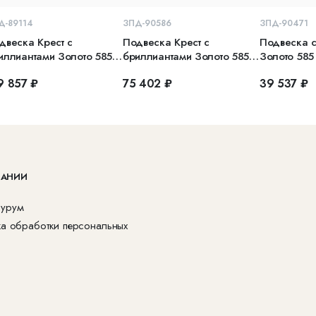
В КОРЗИНУ
В КОРЗИНУ
В 
Д-89114
ЗПД-90586
ЗПД-90471
двеска Крест с
Подвеска Крест с
Подвеска с
иллиантами Золото 585
бриллиантами Золото 585
Золото 585
лое
белое
9 857 ₽
75 402 ₽
39 537 ₽
ПАНИИ
урум
ка обработки персональных