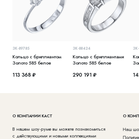
В КОРЗИНУ
В КОРЗИНУ
ЗК-89785
ЗК-88424
ЗК
Кольцо с бриллиантом
Кольцо с бриллиантами
Ко
Золото 585 белое
Золото 585 белое
Зо
113 368 ₽
290 191 ₽
14
О КОМПАНИИ КАСТ
О КОМ
В нашем шоу-руме вы можете познакомиться
Наш шо
с действующими и новыми коллекциями
Полити