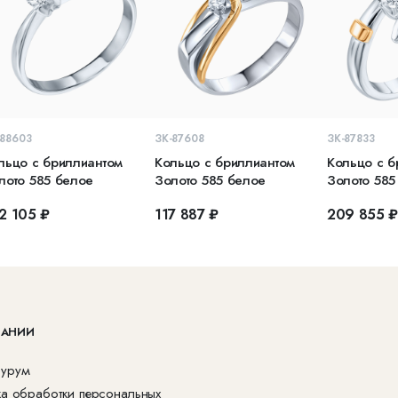
В КОРЗИНУ
В КОРЗИНУ
В 
-88603
ЗК-87608
ЗК-87833
льцо с бриллиантом
Кольцо с бриллиантом
Кольцо с б
лото 585 белое
Золото 585 белое
Золото 585
2 105 ₽
117 887 ₽
209 855 
ПАНИИ
урум
ка обработки персональных