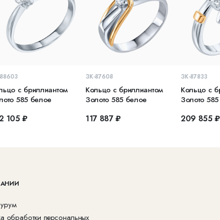
В КОРЗИНУ
В КОРЗИНУ
В 
-88603
ЗК-87608
ЗК-87833
льцо с бриллиантом
Кольцо с бриллиантом
Кольцо с б
лото 585 белое
Золото 585 белое
Золото 585
2 105 ₽
117 887 ₽
209 855 
ПАНИИ
урум
ка обработки персональных