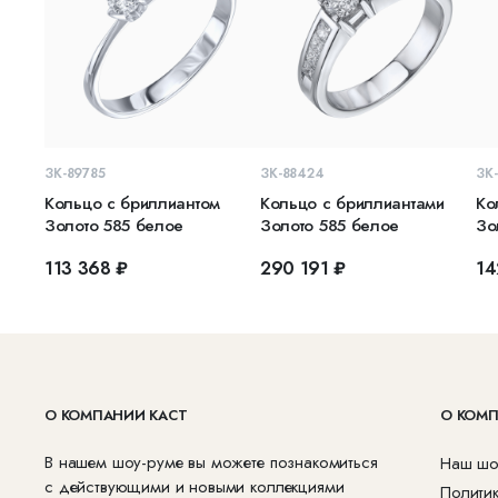
В КОРЗИНУ
В КОРЗИНУ
ЗК-89785
ЗК-88424
ЗК
Кольцо с бриллиантом
Кольцо с бриллиантами
Ко
Золото 585 белое
Золото 585 белое
Зо
113 368 ₽
290 191 ₽
14
О КОМПАНИИ КАСТ
О КОМ
В нашем шоу-руме вы можете познакомиться
Наш шо
с действующими и новыми коллекциями
Полити