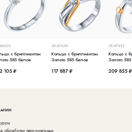
В КОРЗИНУ
В КОРЗИНУ
В 
-88603
ЗК-87608
ЗК-87833
льцо с бриллиантом
Кольцо с бриллиантом
Кольцо с б
лото 585 белое
Золото 585 белое
Золото 585
2 105 ₽
117 887 ₽
209 855 
ПАНИИ
урум
ка обработки персональных