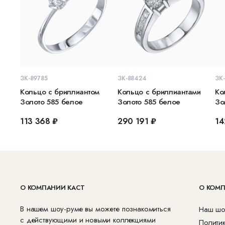
В КОРЗИНУ
В КОРЗИНУ
ЗК-89785
ЗК-88424
ЗК
Кольцо с бриллиантом
Кольцо с бриллиантами
Ко
Золото 585 белое
Золото 585 белое
Зо
113 368 ₽
290 191 ₽
14
О КОМПАНИИ КАСТ
О КОМ
В нашем шоу-руме вы можете познакомиться
Наш шо
с действующими и новыми коллекциями
Полити