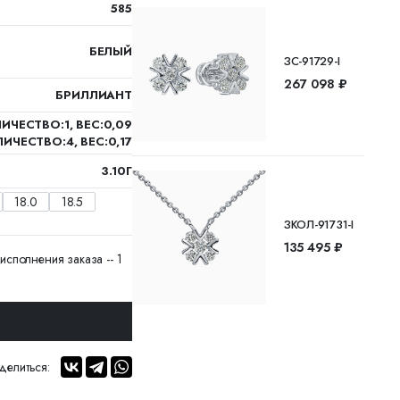
585
БЕЛЫЙ
ЗС-91729-I
267 098 ₽
БРИЛЛИАНТ
ИЧЕСТВО:1, ВЕС:0,09
ИЧЕСТВО:4, ВЕС:0,17
3.10Г
18.0
18.5
ЗКОЛ-91731-I
135 495 ₽
исполнения заказа -- 1
делиться: