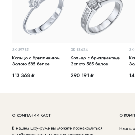
В КОРЗИНУ
В КОРЗИНУ
ЗК-89785
ЗК-88424
ЗК
Кольцо с бриллиантом
Кольцо с бриллиантами
Ко
Золото 585 белое
Золото 585 белое
Зо
113 368 ₽
290 191 ₽
14
О КОМПАНИИ КАСТ
О КОМ
В нашем шоу-руме вы можете познакомиться
Наш шо
с действующими и новыми коллекциями