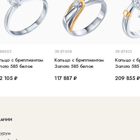
В КОРЗИНУ
В КОРЗИНУ
В 
-88603
ЗК-87608
ЗК-87833
льцо с бриллиантом
Кольцо с бриллиантом
Кольцо с б
лото 585 белое
Золото 585 белое
Золото 585
2 105 ₽
117 887 ₽
209 855 
ПАНИИ
урум