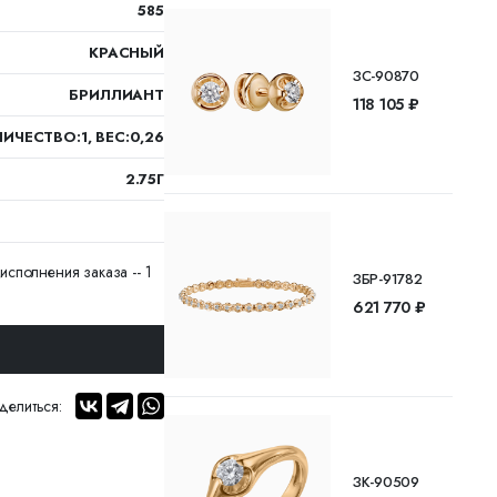
585
КРАСНЫЙ
ЗС-90870
БРИЛЛИАНТ
118 105 ₽
ИЧЕСТВО:1, ВЕС:0,26
2.75Г
исполнения заказа -- 1
ЗБР-91782
621 770 ₽
делиться:
ЗК-90509