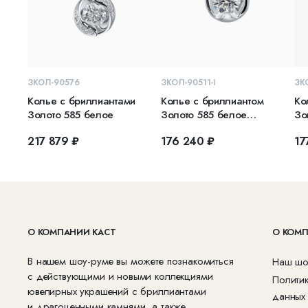
В КОРЗИНУ
В КОРЗИНУ
ЗКОЛ-90576
ЗКОЛ-90511-I
ЗК
Колье с бриллиантами
Колье с бриллиантом
Ко
Золото 585 белое
Золото 585 белое
Зо
ЗКОЛ-90511-I
217 879 ₽
176 240 ₽
17
О КОМПАНИИ КАСТ
О КОМ
В нашем шоу-руме вы можете познакомиться
Наш шо
с действующими и новыми коллекциями
Полити
ювелирных украшений с бриллиантами
данных
и драгоценными камнями, а также