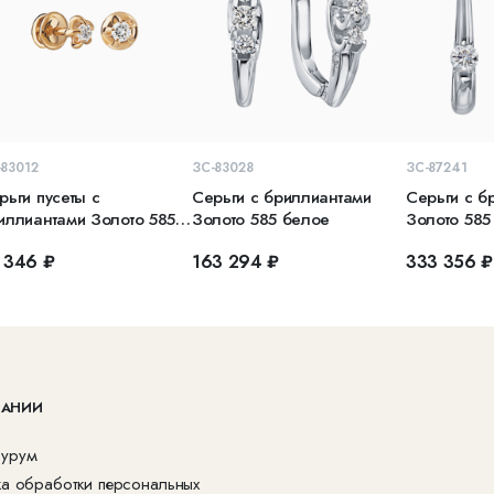
В КОРЗИНУ
В КОРЗИНУ
В 
-83012
ЗС-83028
ЗС-87241
рьги пусеты с
Серьги с бриллиантами
Серьги с б
иллиантами Золото 585
Золото 585 белое
Золото 585
асное
 346 ₽
163 294 ₽
333 356 ₽
ПАНИИ
урум
ка обработки персональных