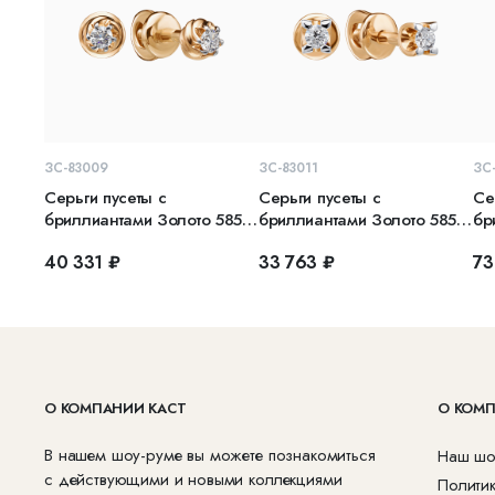
В КОРЗИНУ
В КОРЗИНУ
ЗС-83009
ЗС-83011
ЗС
Серьги пусеты с
Серьги пусеты с
Се
бриллиантами Золото 585
бриллиантами Золото 585
бр
красное
красное
кр
40 331 ₽
33 763 ₽
73
О КОМПАНИИ КАСТ
О КОМ
В нашем шоу-руме вы можете познакомиться
Наш шо
с действующими и новыми коллекциями
Полити