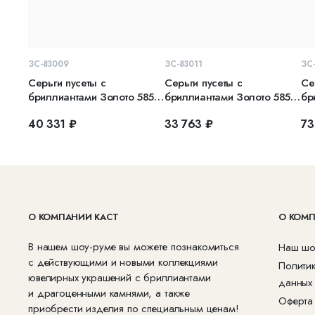
В КОРЗИНУ
В КОРЗИНУ
ЗС-83009
ЗС-83011
ЗС
Серьги пусеты с
Серьги пусеты с
Се
бриллиантами Золото 585
бриллиантами Золото 585
бр
красное
красное
кр
40 331 ₽
33 763 ₽
73
О КОМПАНИИ КАСТ
О КОМ
В нашем шоу-руме вы можете познакомиться
Наш шо
с действующими и новыми коллекциями
Полити
ювелирных украшений с бриллиантами
данных
и драгоценными камнями, а также
Оферта
приобрести изделия по специальным ценам!