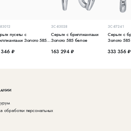
В КОРЗИНУ
В КОРЗИНУ
В 
-83012
ЗС-83028
ЗС-87241
рьги пусеты с
Серьги с бриллиантами
Серьги с б
иллиантами Золото 585
Золото 585 белое
Золото 585
асное
 346 ₽
163 294 ₽
333 356 ₽
ПАНИИ
урум
ка обработки персональных