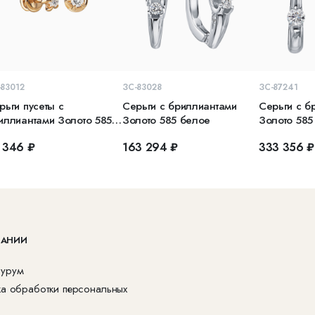
В КОРЗИНУ
В КОРЗИНУ
В 
-83012
ЗС-83028
ЗС-87241
рьги пусеты с
Серьги с бриллиантами
Серьги с б
иллиантами Золото 585
Золото 585 белое
Золото 585
асное
 346 ₽
163 294 ₽
333 356 ₽
ПАНИИ
урум
ка обработки персональных