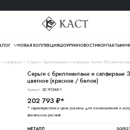
АЛОГ
НОВАЯ КОЛЛЕКЦИЯ
ШОУРУМ
НОВОСТИ
КОНТАКТЫ
ИНФ
и с сапфиром
Серьги с бриллиантами и сапфирами Золото 585 цветное (кр
Серьги с бриллиантами и сапфирами 
цветное (красное / белое)
Артикул:
ЗС-91265-1
202 793 ₽*
* характеристики и цена указаны для ознакомления и могу
финальном расчете
МЕТАЛЛ
ЗОЛОТ