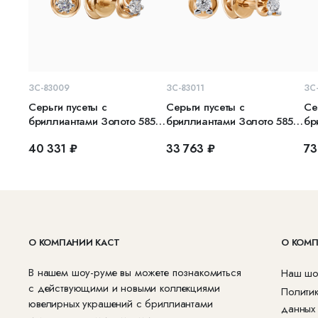
В КОРЗИНУ
В КОРЗИНУ
ЗС-83009
ЗС-83011
ЗС
Серьги пусеты с
Серьги пусеты с
Се
бриллиантами Золото 585
бриллиантами Золото 585
бр
красное
красное
кр
40 331 ₽
33 763 ₽
73
О КОМПАНИИ КАСТ
О КОМ
В нашем шоу-руме вы можете познакомиться
Наш шо
с действующими и новыми коллекциями
Полити
ювелирных украшений с бриллиантами
данных