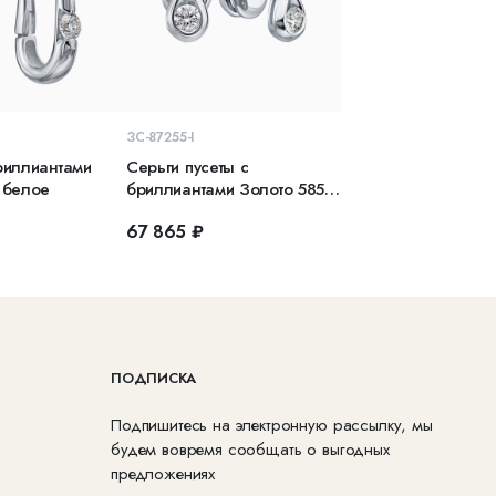
КОРЗИНУ
В КОРЗИНУ
ЗС-87255-I
риллиантами
Серьги пусеты с
 белое
бриллиантами Золото 585
белое
67 865 ₽
ПОДПИСКА
Подпишитесь на электронную рассылку, мы
будем вовремя сообщать о выгодных
предложениях