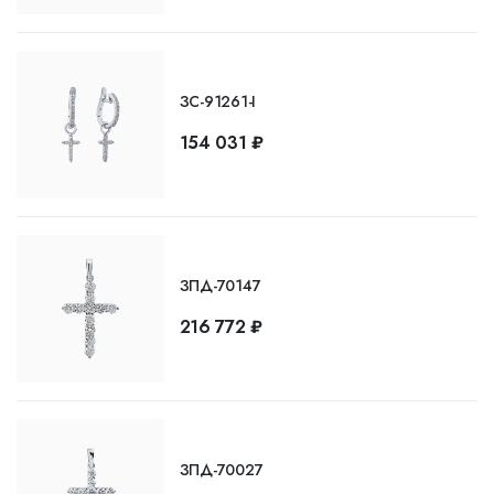
ЗС-91261-I
154 031 ₽
ЗПД-70147
216 772 ₽
ЗПД-70027