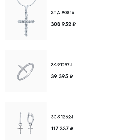
ЗПД-90816
308 952 ₽
ЗК-91257-I
39 395 ₽
ЗС-91262-I
117 337 ₽