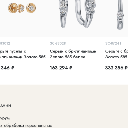
В КОРЗИНУ
В КОРЗИНУ
В 
-83012
ЗС-83028
ЗС-87241
рьги пусеты с
Серьги с бриллиантами
Серьги с б
иллиантами Золото 585
Золото 585 белое
Золото 585
асное
 346 ₽
163 294 ₽
333 356 ₽
ПАНИИ
урум
ка обработки персональных