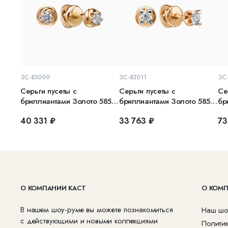
В КОРЗИНУ
В КОРЗИНУ
ЗС-83009
ЗС-83011
ЗС
Серьги пусеты с
Серьги пусеты с
Се
бриллиантами Золото 585
бриллиантами Золото 585
бр
красное
красное
кр
40 331 ₽
33 763 ₽
73
О КОМПАНИИ КАСТ
О КОМ
В нашем шоу-руме вы можете познакомиться
Наш шо
с действующими и новыми коллекциями
Полити