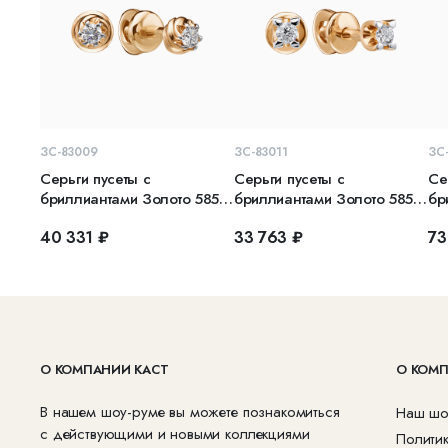
В КОРЗИНУ
В КОРЗИНУ
ЗС-83009
ЗС-83011
ЗС
Серьги пусеты с
Серьги пусеты с
Се
бриллиантами Золото 585
бриллиантами Золото 585
бр
красное
красное
кр
40 331 ₽
33 763 ₽
73
О КОМПАНИИ КАСТ
О КОМ
В нашем шоу-руме вы можете познакомиться
Наш шо
с действующими и новыми коллекциями
Полити